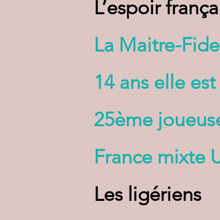
L’espoir frança
La Maitre-Fid
14 ans elle es
25ème joueuse
France mixte 
Les ligériens