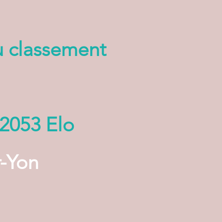
u classement
 2053 Elo
r-Yon