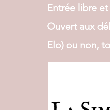
Entrée libre et
Ouvert aux déb
Elo) ou non, t