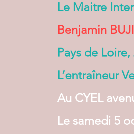
Le Maitre Inte
Benjamin BUJ
Pays de Loire,
L’entraîneur 
Au CYEL avenu
Le samedi 5 o