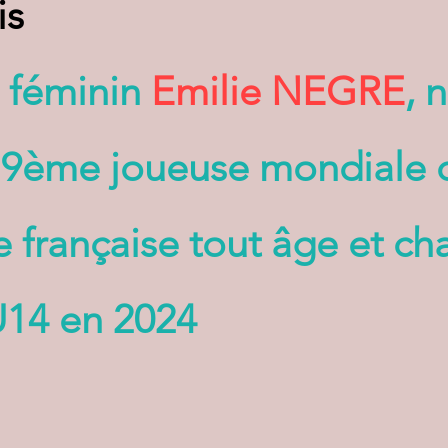
is
e féminin
Emilie NEGRE
, 
t 9ème joueuse mondiale 
 française tout âge et c
U14 en 2024