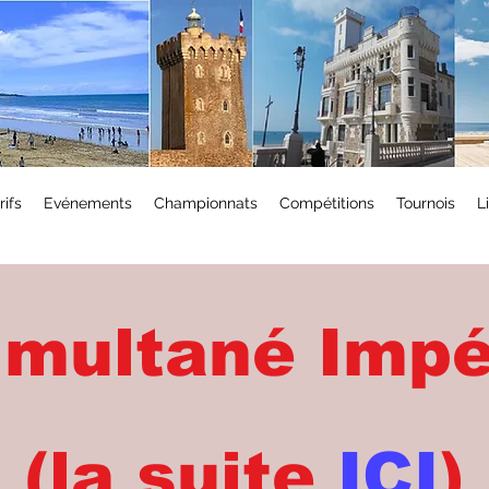
rifs
Evénements
Championnats
Compétitions
Tournois
L
imultané Impé
(la suite
ICI
)