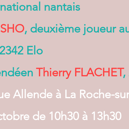
rnational nantais
ISHO
, deuxième joueur a
 2342 Elo
Vendéen
Thierry FLACHET
,
e Allende à La Roche-su
ctobre de 10h30 à 13h30