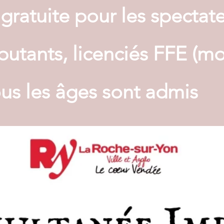
 gratuite pour les spectat
utants, licenciés FFE (m
ous les âges sont admis