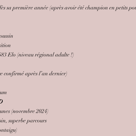
s sa première année (après avoir été champion en petits pous
poussin
sition
83 Elo (niveau régional adulte !)
 confirmé après l’an dernier)
dium
D
unes (novembre 2024)
ssin, superbe parcours
ontaigu)