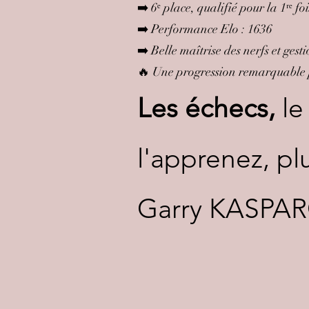
➡️ 6ᵉ place, qualifié pour la 1ʳᵉ
➡️ Performance Elo : 1636
➡️ Belle maîtrise des nerfs et ges
🔥 Une progression remarquable p
Les échecs,
le
l'apprenez, plu
Garry KASPAR