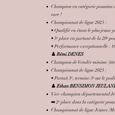
Champion en catégorie poussins dè
rare !
Championnat de ligue 2025 :
• Qualifié en étant le plus jeune 
• 5ᵉ place en partant de la 20ᵉ po
• Performance exceptionnelle : 16
♟️ Rémi DENES
Champion de Vendée minime (titre
Championnat de ligue 2025 :
• Partait 5ᵉ, termine 3ᵉ sur le po
♟️ Ethan BENSIMON JEULAN
Vice-champion départemental Je
➡️ 2ᵉ place dans la catégorie pou
Championnat de ligue Jeunes (M