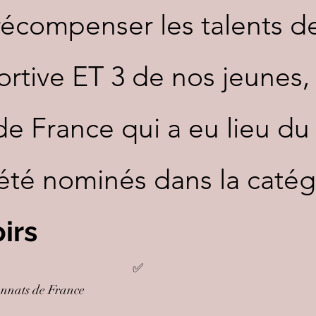
 récompenser les talents 
ortive ET 3 de nos jeunes, 
 France qui a eu lieu du 
 été nominés dans la caté
irs
 Echecs ✅
 pour les Championnats de Fr