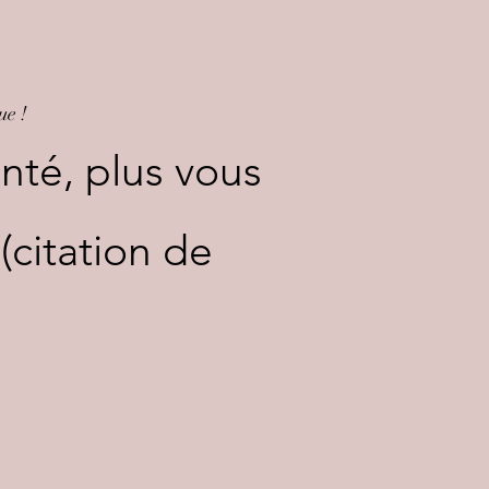
ue !
enté, plus vous
(citation de